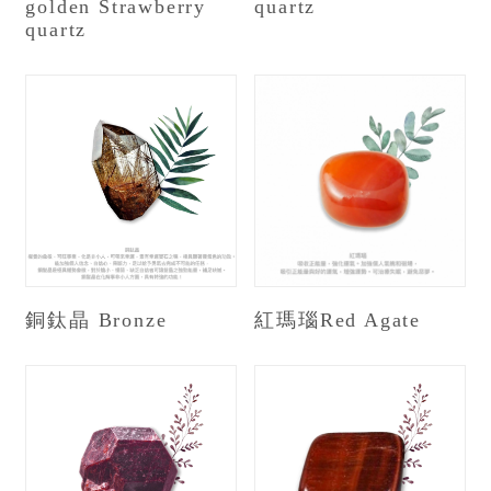
golden Strawberry
quartz
quartz
銅鈦晶 Bronze
紅瑪瑙Red Agate