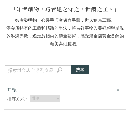
「知者創物，巧者述之守之，世謂之工。」
智者發明物，心靈手巧者保存手藝，世人稱為工藝。
湛金店特有的工藝和精緻的手法，將吉祥事物與美好願望呈現
的淋漓盡致，遊走於指尖的鑄金藝術，感受湛金店黃金首飾的
精美與細膩吧。
耳環
排序方式：