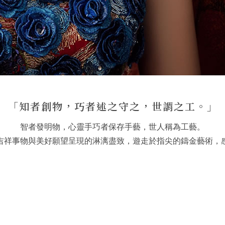
「知者創物，巧者述之守之，世謂之工。」
智者發明物，心靈手巧者保存手藝，世人稱為工藝。
吉祥事物與美好願望呈現的淋漓盡致，遊走於指尖的鑄金藝術，