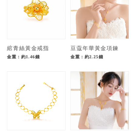
綰青絲黃金戒指
豆蔻年華黃金項鍊
金重：約1.46錢
金重：約2.25錢