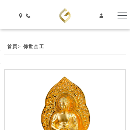
首頁
> 傳世金工