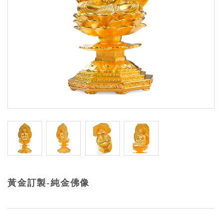
黃金訂製-純金佛像