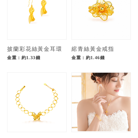
披蘭彩花絲黃金耳環
綰青絲黃金戒指
金重：約1.33錢
金重：約1.46錢