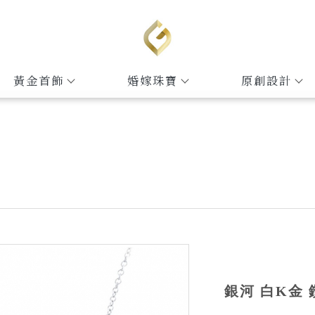
黃金首飾
婚嫁珠寶
原創設計
銀河 白K金 