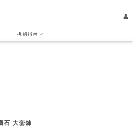
挑選指南
鑽石 大套鍊