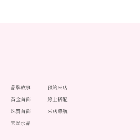
品牌故事
預約來店
黃金首飾
線上搭配
珠寶首飾
來店導航
天然水晶