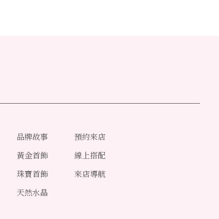
品牌故事
預約來店
黃金首飾
線上搭配
珠寶首飾
來店導航
天然水晶