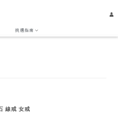
挑選指南
石 線戒 女戒