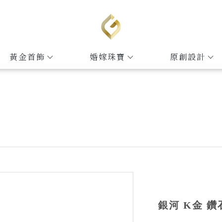
黃金首飾
婚嫁珠寶
原創設計
銀河 K金 鑽