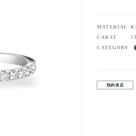
MATERIAL
K
CARAT
1
CATEGORY
預約來店