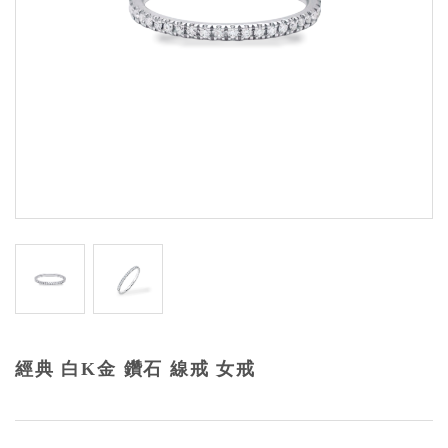
經典 白K金 鑽石 線戒 女戒