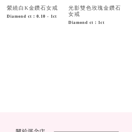
縈繞白K金鑽石女戒
光影雙色玫瑰金鑽石
女戒
Diamond ct：0.10 - 1ct
Diamond ct：1ct
關於湛金店