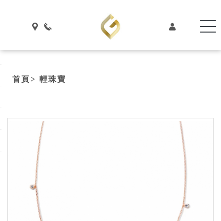
首頁
> 輕珠寶