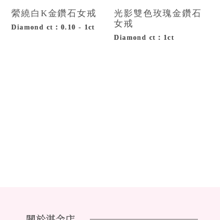
縈繞白K金鑽石女戒
光影雙色玫瑰金鑽石
女戒
Diamond ct：0.10 - 1ct
Diamond ct：1ct
關於湛金店