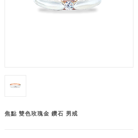
焦點 雙色玫瑰金 鑽石 男戒