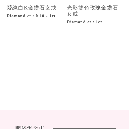
縈繞白K金鑽石女戒
光影雙色玫瑰金鑽石
女戒
Diamond ct：0.10 - 1ct
Diamond ct：1ct
關於湛金店