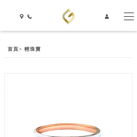
首頁
> 輕珠寶