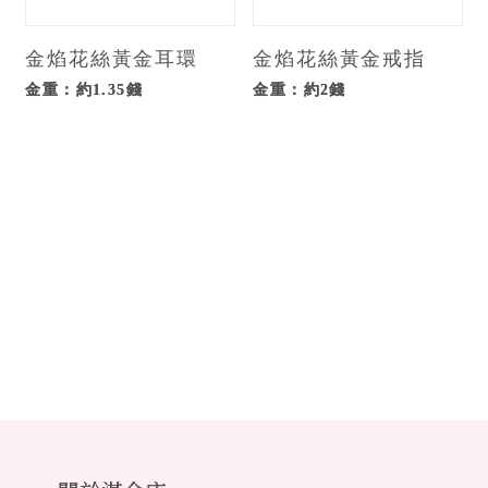
金焰花絲黃金耳環
金焰花絲黃金戒指
金重：約1.35錢
金重：約2錢