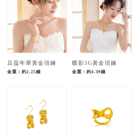
豆蔻年華黃金項鍊
蝶影5G黃金項鍊
金重：約2.25錢
金重：約4.39錢