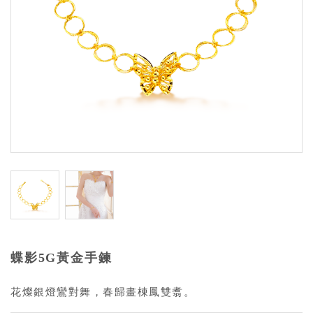
蝶影5G黃金手鍊
花燦銀燈鸞對舞，春歸畫棟鳳雙翥。