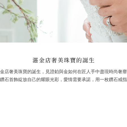
湛金店奢美珠寶的誕生
金店奢美珠寶的誕生，見證鉑與金如何在匠人手中盡現時尚奢靡
鑽石首飾綻放自己的耀眼光彩，愛情需要承諾，用一枚鑽石戒指