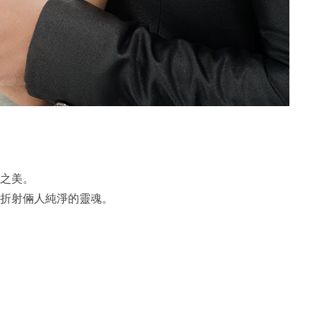
之美。
折射倆人純淨的靈魂。