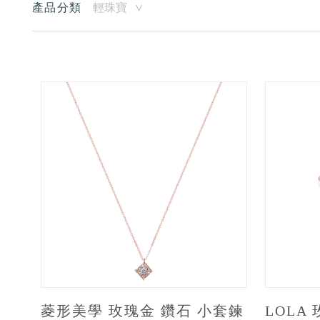
產品分類
輕珠寶
菱形美學 玫瑰金 鑽石 小套鍊
LOLA