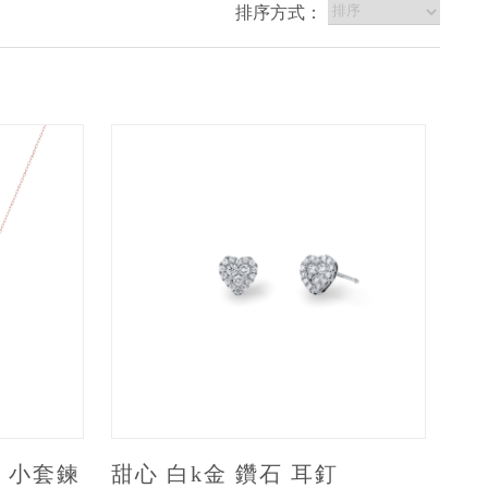
排序方式：
 小套鍊
甜心 白k金 鑽石 耳釘