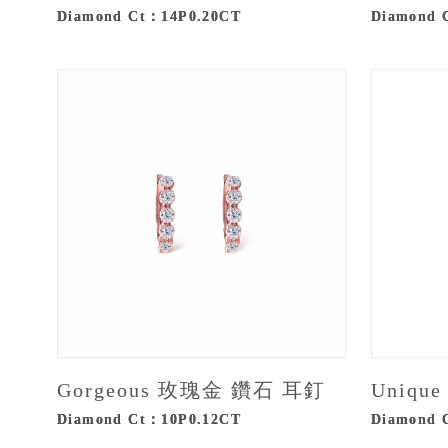
Diamond Ct：14P0.20CT
Diamond 
Gorgeous 玫瑰金 鑽石 耳釘
Uniqu
Diamond Ct：10P0.12CT
Diamond 